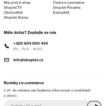
Můj první e-shop
Česká e‑commerce
Shoptet.TV
Shoptet Poradna
Obchodiště
Eshopiště
Shoptet Status
Máte dotaz? Zeptejte se nás
+420 604 600 444
(Po - Pá 8 – 18:30)
info@shoptet.cz
Novinky z e-commerce
1–2× do měsíce vás budeme informovat o novinkách
z oboru