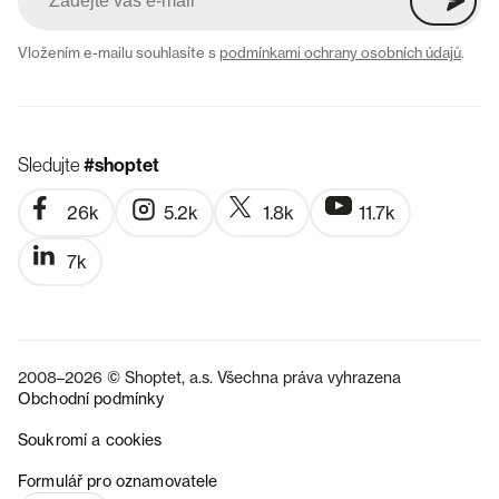
Vložením e-mailu souhlasíte s
podmínkami ochrany osobních údajů
.
Sledujte
#shoptet
26k
5.2k
1.8k
11.7k
7k
2008–2026 © Shoptet, a.s. Všechna práva vyhrazena
Obchodní podmínky
Soukromí a cookies
SK
Formulář pro oznamovatele