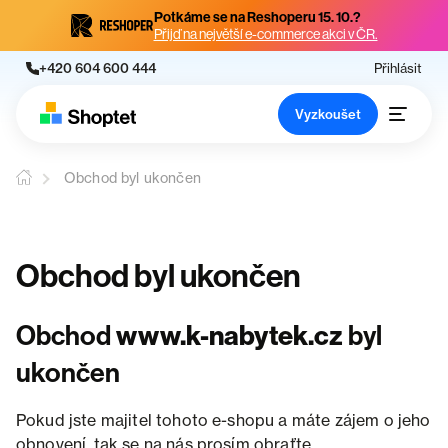
Potkáme se na Reshoperu 15. 10.?
Přijď na největší e-commerce akci v ČR.
+420 604 600 444
Přihlásit
Vyzkoušet
Obchod byl ukončen
Obchod byl ukončen
Obchod
www.k-nabytek.cz
byl
ukončen
Pokud jste majitel tohoto e-shopu a máte zájem o jeho
obnovení, tak se na nás prosím obraťte.