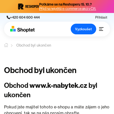
Potkáme se na Reshoperu 15. 10.?
Přijď na největší e-commerce akci v ČR.
+420 604 600 444
Přihlásit
Vyzkoušet
Obchod byl ukončen
Obchod byl ukončen
Obchod
www.k-nabytek.cz
byl
ukončen
Pokud jste majitel tohoto e-shopu a máte zájem o jeho
obnovení, tak se na nás prosím obraťte.