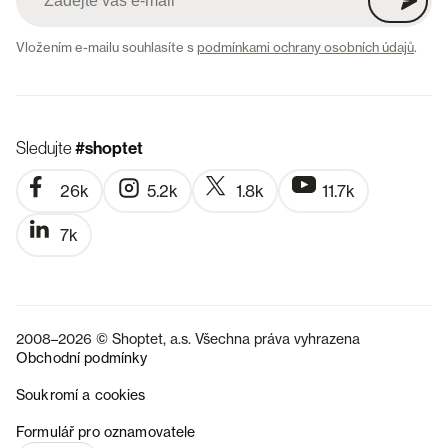
Vložením e-mailu souhlasíte s
podmínkami ochrany osobních údajů
.
Sledujte
#shoptet
26k
5.2k
1.8k
11.7k
7k
2008–2026 © Shoptet, a.s. Všechna práva vyhrazena
Obchodní podmínky
Soukromí a cookies
SK
Formulář pro oznamovatele