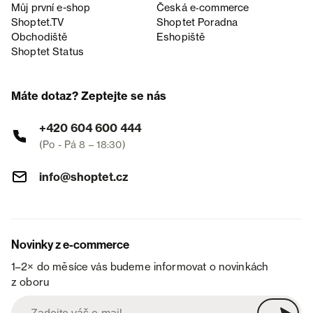
Můj první e-shop
Česká e‑commerce
Shoptet.TV
Shoptet Poradna
Obchodiště
Eshopiště
Shoptet Status
Máte dotaz? Zeptejte se nás
+420 604 600 444
(Po - Pá 8 – 18:30)
info@shoptet.cz
Novinky z e-commerce
1–2× do měsíce vás budeme informovat o novinkách
z oboru