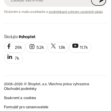
Vložením e-mailu souhlasíte s
podmínkami ochrany osobních údajů
.
Sledujte
#shoptet
26k
5.2k
1.8k
11.7k
7k
2008–2026 © Shoptet, a.s. Všechna práva vyhrazena
Obchodní podmínky
Soukromí a cookies
SK
Formulář pro oznamovatele