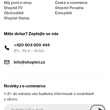
Můj první e-shop
Česká e‑commerce
Shoptet.TV
Shoptet Poradna
Obchodiště
Eshopiště
Shoptet Status
Máte dotaz? Zeptejte se nás
+420 604 600 444
(Po - Pá 8 – 18:30)
info@shoptet.cz
Novinky z e-commerce
1–2× do měsíce vás budeme informovat o novinkách
z oboru