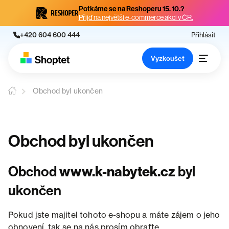
Potkáme se na Reshoperu 15. 10.?
Přijď na největší e-commerce akci v ČR.
+420 604 600 444
Přihlásit
Vyzkoušet
Obchod byl ukončen
Obchod byl ukončen
Obchod
www.k-nabytek.cz
byl
ukončen
Pokud jste majitel tohoto e-shopu a máte zájem o jeho
obnovení, tak se na nás prosím obraťte.