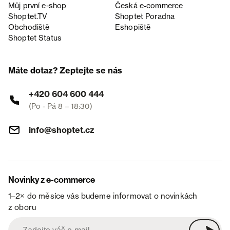
Můj první e-shop
Česká e‑commerce
Shoptet.TV
Shoptet Poradna
Obchodiště
Eshopiště
Shoptet Status
Máte dotaz? Zeptejte se nás
+420 604 600 444
(Po - Pá 8 – 18:30)
info@shoptet.cz
Novinky z e-commerce
1–2× do měsíce vás budeme informovat o novinkách
z oboru