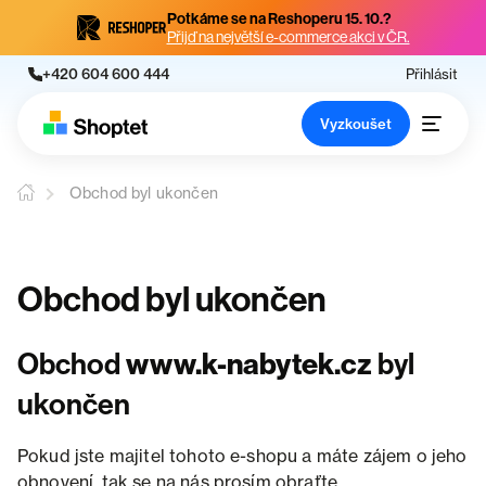
Potkáme se na Reshoperu 15. 10.?
Přijď na největší e-commerce akci v ČR.
+420 604 600 444
Přihlásit
Vyzkoušet
Obchod byl ukončen
Obchod byl ukončen
Obchod
www.k-nabytek.cz
byl
ukončen
Pokud jste majitel tohoto e-shopu a máte zájem o jeho
obnovení, tak se na nás prosím obraťte.