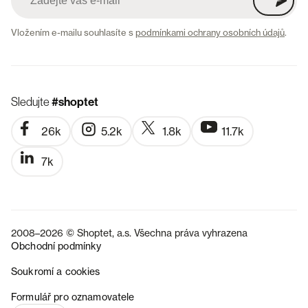
Vložením e-mailu souhlasíte s
podmínkami ochrany osobních údajů
.
Sledujte
#shoptet
26k
5.2k
1.8k
11.7k
7k
2008–2026 © Shoptet, a.s. Všechna práva vyhrazena
Obchodní podmínky
Soukromí a cookies
SK
Formulář pro oznamovatele