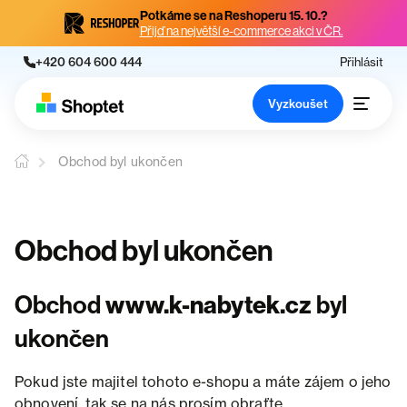
Potkáme se na Reshoperu 15. 10.?
Přijď na největší e-commerce akci v ČR.
+420 604 600 444
Přihlásit
Vyzkoušet
Obchod byl ukončen
Obchod byl ukončen
Obchod
www.k-nabytek.cz
byl
ukončen
Pokud jste majitel tohoto e-shopu a máte zájem o jeho
obnovení, tak se na nás prosím obraťte.