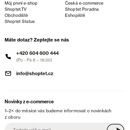
Můj první e-shop
Česká e‑commerce
Shoptet.TV
Shoptet Poradna
Obchodiště
Eshopiště
Shoptet Status
Máte dotaz? Zeptejte se nás
+420 604 600 444
(Po - Pá 8 – 18:30)
info@shoptet.cz
Novinky z e-commerce
1–2× do měsíce vás budeme informovat o novinkách
z oboru