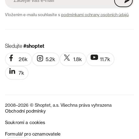
Vložením e-mailu souhlasíte s
podmínkami ochrany osobních údajů
.
Sledujte
#shoptet
26k
5.2k
1.8k
11.7k
7k
2008–2026 © Shoptet, a.s. Všechna práva vyhrazena
Obchodní podmínky
Soukromí a cookies
SK
Formulář pro oznamovatele