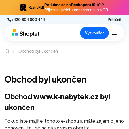
Potkáme se na Reshoperu 15. 10.?
Přijď na největší e-commerce akci v ČR.
+420 604 600 444
Přihlásit
Vyzkoušet
Obchod byl ukončen
Obchod byl ukončen
Obchod
www.k-nabytek.cz
byl
ukončen
Pokud jste majitel tohoto e-shopu a máte zájem o jeho
obnovení, tak se na nás prosím obraťte.