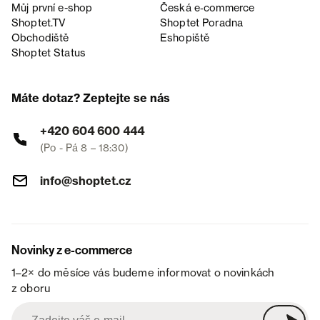
Můj první e-shop
Česká e‑commerce
Shoptet.TV
Shoptet Poradna
Obchodiště
Eshopiště
Shoptet Status
Máte dotaz? Zeptejte se nás
+420 604 600 444
(Po - Pá 8 – 18:30)
info@shoptet.cz
Novinky z e-commerce
1–2× do měsíce vás budeme informovat o novinkách
z oboru