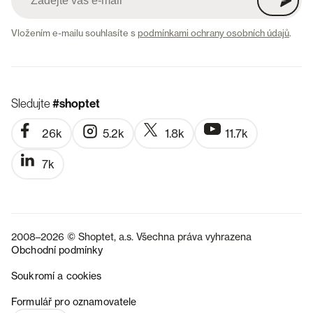
Vložením e-mailu souhlasíte s
podmínkami ochrany osobních údajů
.
Sledujte
#shoptet
26k
5.2k
1.8k
11.7k
7k
2008–2026 © Shoptet, a.s. Všechna práva vyhrazena
Obchodní podmínky
Soukromí a cookies
SK
Formulář pro oznamovatele