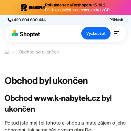
Potkáme se na Reshoperu 15. 10.?
Přijď na největší e-commerce akci v ČR.
+420 604 600 444
Přihlásit
Vyzkoušet
Obchod byl ukončen
Obchod byl ukončen
Obchod
www.k-nabytek.cz
byl
ukončen
Pokud jste majitel tohoto e-shopu a máte zájem o jeho
obnovení, tak se na nás prosím obraťte.