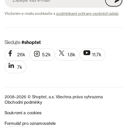
Vložením e-mailu souhlasíte s
podmínkami ochrany osobních údajů
.
Sledujte
#shoptet
26k
5.2k
1.8k
11.7k
7k
2008–2026 © Shoptet, a.s. Všechna práva vyhrazena
Obchodní podmínky
Soukromí a cookies
SK
Formulář pro oznamovatele