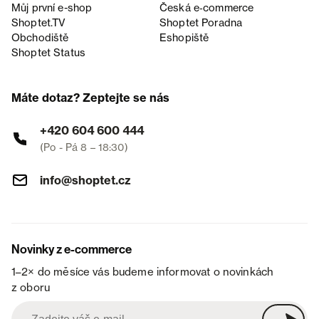
Můj první e-shop
Česká e‑commerce
Shoptet.TV
Shoptet Poradna
Obchodiště
Eshopiště
Shoptet Status
Máte dotaz? Zeptejte se nás
+420 604 600 444
(Po - Pá 8 – 18:30)
info@shoptet.cz
Novinky z e-commerce
1–2× do měsíce vás budeme informovat o novinkách
z oboru