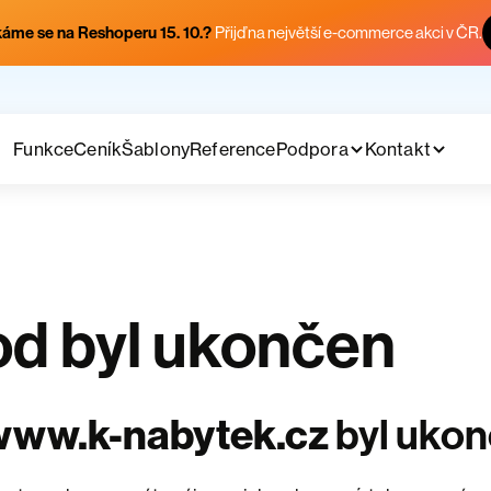
áme se na Reshoperu 15. 10.?
Přijď na největší e-commerce akci v ČR.
Funkce
Ceník
Šablony
Reference
Podpora
Kontakt
d byl ukončen
www.k-nabytek.cz
byl uko