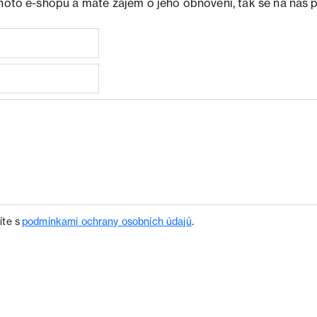
ohoto e-shopu a máte zájem o jeho obnovení, tak se na nás 
íte s
podmínkami ochrany osobních údajů
.