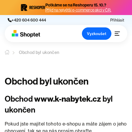
Potkáme se na Reshoperu 15. 10.?
Přijď na největší e-commerce akci v ČR.
+420 604 600 444
Přihlásit
Vyzkoušet
Obchod byl ukončen
Obchod byl ukončen
Obchod
www.k-nabytek.cz
byl
ukončen
Pokud jste majitel tohoto e-shopu a máte zájem o jeho
obnovení, tak se na nás prosím obraťte.