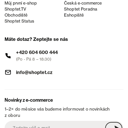
Můj první e-shop
Česká e‑commerce
Shoptet.TV
Shoptet Poradna
Obchodiště
Eshopiště
Shoptet Status
Máte dotaz? Zeptejte se nás
+420 604 600 444
(Po - Pá 8 – 18:30)
info@shoptet.cz
Novinky z e-commerce
1–2× do měsíce vás budeme informovat o novinkách
z oboru