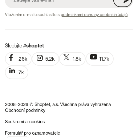
Vložením e-mailu souhlasíte s
podmínkami ochrany osobních údajů
.
Sledujte
#shoptet
26k
5.2k
1.8k
11.7k
7k
2008–2026 © Shoptet, a.s. Všechna práva vyhrazena
Obchodní podmínky
Soukromí a cookies
SK
Formulář pro oznamovatele