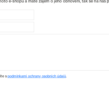
ohoto e-shopu a máte zájem o jeho obnovení, tak se na nás 
íte s
podmínkami ochrany osobních údajů
.