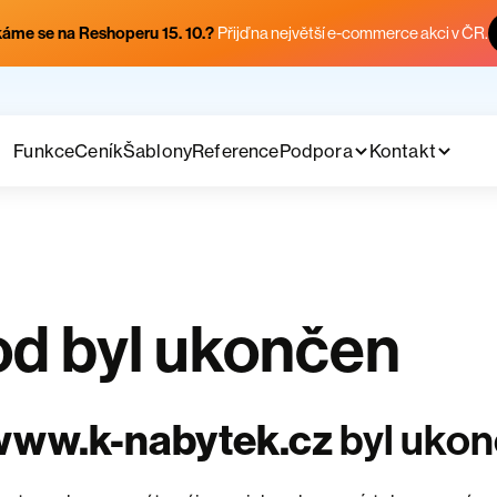
áme se na Reshoperu 15. 10.?
Přijď na největší e-commerce akci v ČR.
Funkce
Ceník
Šablony
Reference
Podpora
Kontakt
d byl ukončen
www.k-nabytek.cz
byl uko