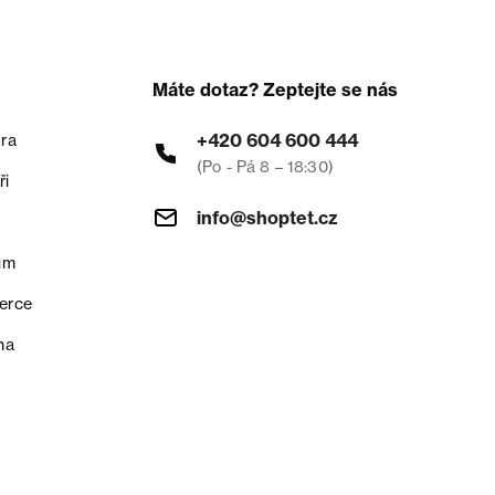
Máte dotaz? Zeptejte se nás
+420 604 600 444
ra
(Po - Pá 8 – 18:30)
ři
info@shoptet.cz
um
erce
na