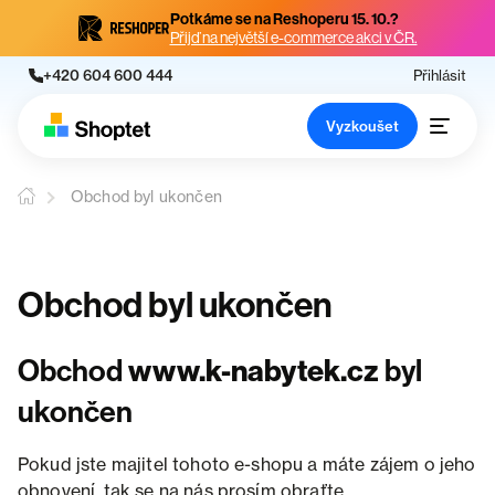
Potkáme se na Reshoperu 15. 10.?
Přijď na největší e-commerce akci v ČR.
+420 604 600 444
Přihlásit
Vyzkoušet
Obchod byl ukončen
Obchod byl ukončen
Obchod
www.k-nabytek.cz
byl
ukončen
Pokud jste majitel tohoto e-shopu a máte zájem o jeho
obnovení, tak se na nás prosím obraťte.