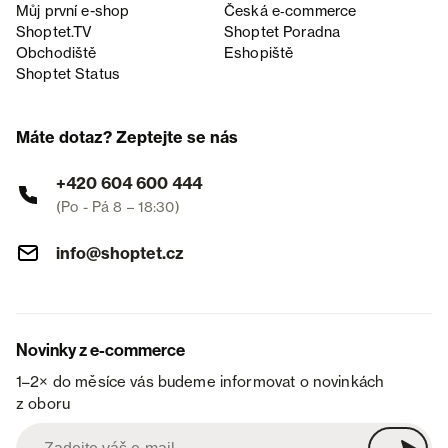
Můj první e-shop
Česká e‑commerce
Shoptet.TV
Shoptet Poradna
Obchodiště
Eshopiště
Shoptet Status
Máte dotaz? Zeptejte se nás
+420 604 600 444
(Po - Pá 8 – 18:30)
info@shoptet.cz
Novinky z e-commerce
1–2× do měsíce vás budeme informovat o novinkách
z oboru