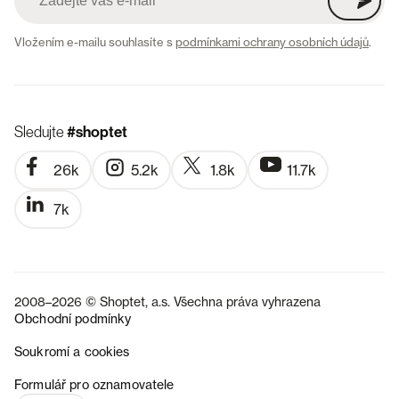
Vložením e-mailu souhlasíte s
podmínkami ochrany osobních údajů
.
Sledujte
#shoptet
26k
5.2k
1.8k
11.7k
7k
2008–2026 © Shoptet, a.s. Všechna práva vyhrazena
Obchodní podmínky
Soukromí a cookies
SK
Formulář pro oznamovatele