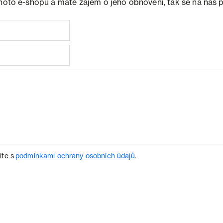
ohoto e-shopu a máte zájem o jeho obnovení, tak se na nás 
íte s
podmínkami ochrany osobních údajů
.