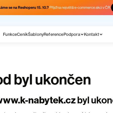
áme se na Reshoperu 15. 10.?
Přijď na největší e-commerce akci v ČR.
Funkce
Ceník
Šablony
Reference
Podpora
Kontakt
d byl ukončen
www.k-nabytek.cz
byl uko