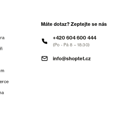
Máte dotaz? Zeptejte se nás
+420 604 600 444
ra
(Po - Pá 8 – 18:30)
ři
info@shoptet.cz
um
erce
na