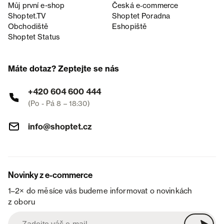
Můj první e-shop
Česká e‑commerce
Shoptet.TV
Shoptet Poradna
Obchodiště
Eshopiště
Shoptet Status
Máte dotaz? Zeptejte se nás
+420 604 600 444
(Po - Pá 8 – 18:30)
info@shoptet.cz
Novinky z e-commerce
1–2× do měsíce vás budeme informovat o novinkách
z oboru