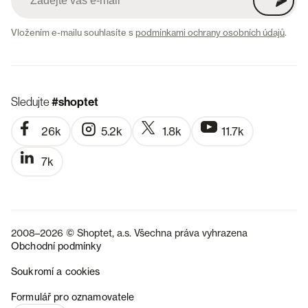
Vložením e-mailu souhlasíte s
podmínkami ochrany osobních údajů
.
Sledujte
#shoptet
26k
5.2k
1.8k
11.7k
7k
2008–2026 © Shoptet, a.s. Všechna práva vyhrazena
Obchodní podmínky
Soukromí a cookies
SK
Formulář pro oznamovatele