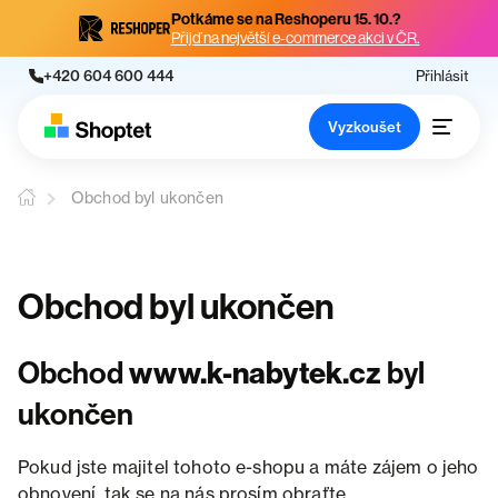
Potkáme se na Reshoperu 15. 10.?
Přijď na největší e-commerce akci v ČR.
+420 604 600 444
Přihlásit
Vyzkoušet
Obchod byl ukončen
Obchod byl ukončen
Obchod
www.k-nabytek.cz
byl
ukončen
Pokud jste majitel tohoto e-shopu a máte zájem o jeho
obnovení, tak se na nás prosím obraťte.