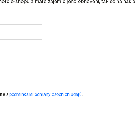
ohoto e-shopu a máte zájem o jeho obnovení, tak se na nás 
íte s
podmínkami ochrany osobních údajů
.