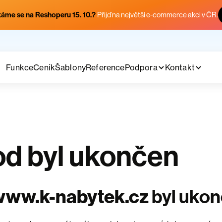
áme se na Reshoperu 15. 10.?
Přijď na největší e-commerce akci v ČR.
Funkce
Ceník
Šablony
Reference
Podpora
Kontakt
d byl ukončen
www.k-nabytek.cz
byl uko