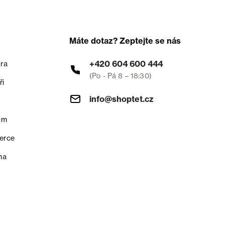
Máte dotaz? Zeptejte se nás
+420 604 600 444
ra
(Po - Pá 8 – 18:30)
ři
info@shoptet.cz
um
erce
na