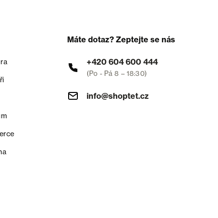
Máte dotaz? Zeptejte se nás
+420 604 600 444
ra
(Po - Pá 8 – 18:30)
ři
info@shoptet.cz
um
erce
na