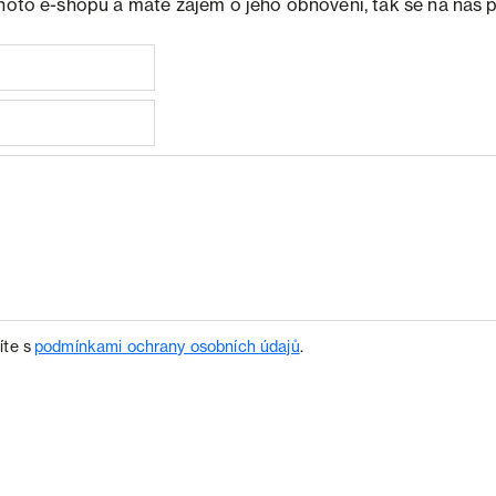
ohoto e-shopu a máte zájem o jeho obnovení, tak se na nás 
íte s
podmínkami ochrany osobních údajů
.