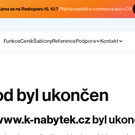
áme se na Reshoperu 15. 10.?
Přijď na největší e-commerce akci v ČR.
Funkce
Ceník
Šablony
Reference
Podpora
Kontakt
d byl ukončen
www.k-nabytek.cz
byl uko