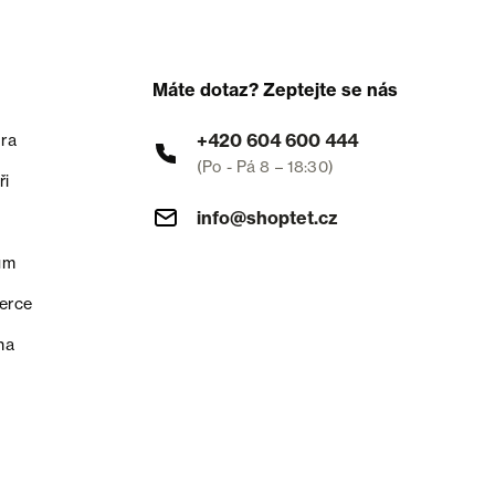
Máte dotaz? Zeptejte se nás
+420 604 600 444
ra
(Po - Pá 8 – 18:30)
ři
info@shoptet.cz
um
erce
na