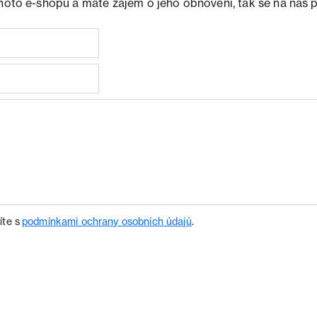
ohoto e-shopu a máte zájem o jeho obnovení, tak se na nás 
íte s
podmínkami ochrany osobních údajů
.