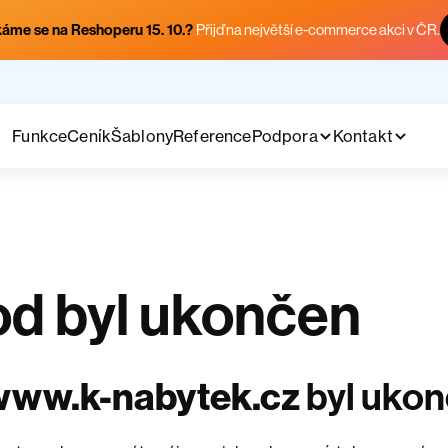
áme se na Reshoperu 15. 10.?
Přijď na největší e-commerce akci v ČR.
Funkce
Ceník
Šablony
Reference
Podpora
Kontakt
d byl ukončen
www.k-nabytek.cz
byl uko