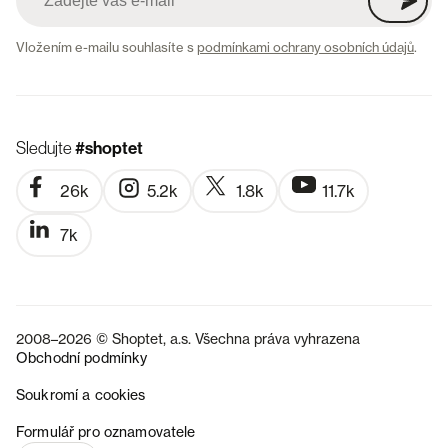
Vložením e-mailu souhlasíte s
podmínkami ochrany osobních údajů
.
Sledujte
#shoptet
26k
5.2k
1.8k
11.7k
7k
2008–2026 © Shoptet, a.s. Všechna práva vyhrazena
Obchodní podmínky
Soukromí a cookies
SK
Formulář pro oznamovatele