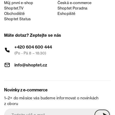
Můj první e-shop
Česká e‑commerce
Shoptet.TV
Shoptet Poradna
Obchodiště
Eshopiště
Shoptet Status
Máte dotaz? Zeptejte se nás
+420 604 600 444
(Po - Pá 8 – 18:30)
info@shoptet.cz
Novinky z e-commerce
1–2× do měsíce vás budeme informovat o novinkách
z oboru