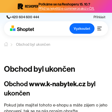
Potkáme se na Reshoperu 15. 10.?
Přijď na největší e-commerce akci v ČR.
+420 604 600 444
Přihlásit
Vyzkoušet
Obchod byl ukončen
Obchod byl ukončen
Obchod
www.k-nabytek.cz
byl
ukončen
Pokud jste majitel tohoto e-shopu a máte zájem o jeho
obnovení, tak se na nás prosím obraťte.