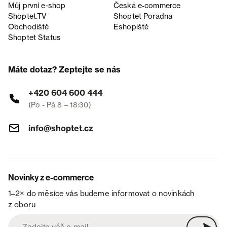
Můj první e-shop
Česká e‑commerce
Shoptet.TV
Shoptet Poradna
Obchodiště
Eshopiště
Shoptet Status
Máte dotaz? Zeptejte se nás
+420 604 600 444
(Po - Pá 8 – 18:30)
info@shoptet.cz
Novinky z e-commerce
1–2× do měsíce vás budeme informovat o novinkách
z oboru