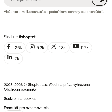
Vložením e-mailu souhlasíte s
podmínkami ochrany osobních údajů
.
Sledujte
#shoptet
26k
5.2k
1.8k
11.7k
7k
2008–2026 © Shoptet, a.s. Všechna práva vyhrazena
Obchodní podmínky
Soukromí a cookies
SK
Formulář pro oznamovatele